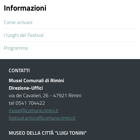
Informazioni
Come arrivare
I luoghi del Festival
Programma
CONTATTI
Musei Comunali di Rimini
Direzione-Uffici
via dei Cavalieri, 26 - 47921 Rimini
tel 0541 704422
musei@comune.rimini.it
festival.antico@comune.rimini.it
MUSEO DELLA CITTÀ "LUIGI TONINI"