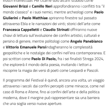
illustri intellettuali. Per citarne solo alcuni: studiosi come
Giovanni Brizzi
e
Camillo Neri
approfondiranno i conflitti tra “il
mondo
classico” e i suoi nemici, mentre archeologi come
Paolo
Giulierini
e
Paolo Matthiae
apriranno finestre sul passato
attraverso Ebla e le narrazioni dei vinti; storici dell’arte come
Francesca Cappelletti
e
Claudio Strinati
offriranno nuove
chiavi di lettura sull’evoluzione dei confini artistici, culturali e
persino di genere, mentre politologi come
Angelo Panebianco
e
Vittorio Emanuele Parsi
indagheranno le complessità
geopolitiche e le nostalgie dei confini nell'era contemporanea. E
poi scrittori come
Paolo Di Paolo,
fra i sei finalisti Strega 2024,
che esplorerà il mondo della poesia, invitando i lettori a
riscoprire la magia dei versi di poeti come Leopardi e Pascoli.
Il programma del Festival è quindi, ancora una volta, un viaggio
attraverso i secoli: dai confini percepiti come minacce, come nel
caso di Roma e Atene, fino ai confini dell’arte e della politica
moderna, dove il margine può rappresentare sia una barriera
che una soglia verso nuove aperture.