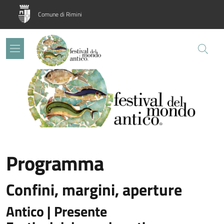
Salta al contenuto principale
Skip to footer content
Comune di Rimini
Image:
Programma
Confini, margini, aperture
Antico | Presente