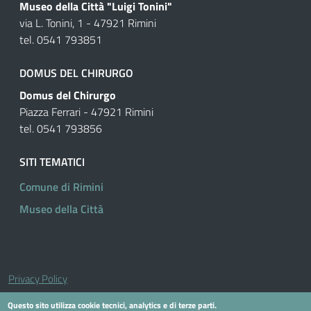
Museo della Città "Luigi Tonini"
via L. Tonini, 1 - 47921 Rimini
tel. 0541 793851
DOMUS DEL CHIRURGO
Domus del Chirurgo
Piazza Ferrari - 47921 Rimini
tel. 0541 793856
SITI TEMATICI
Comune di Rimini
Museo della Città
Useful links section
Small prints
Privacy Policy
Questo sito utilizza cookie tecnici, analytics e di terze parti.
Cookie Policy