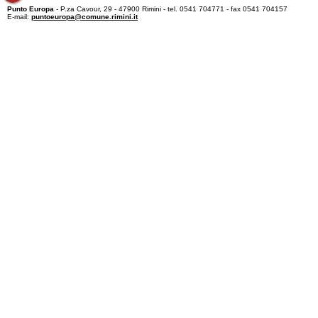
Punto Europa
- P.za Cavour, 29 - 47900 Rimini - tel. 0541 704771 - fax 0541 704157
E-mail:
puntoeuropa@comune.rimini.it