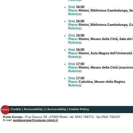
Ora
: 16:00
Place
: Rimini, Biblioteca Gambalunga, S
Rubrica
:
Ora
: 16:00
Place
: Rimini, Biblioteca Gambalunga, Ga
Rubrica
:
Ora
: 16:00
Place
: Rimini, Museo della Città, Sala del
Rubrica
:
Ora
: 16:00
Place
: Rimini, Aula Magna dell'Università
Rubrica
:
Ora
: 17:00
Place
: Rimini, Museo della Città (stazione
Rubrica
:
Ora
: 17:00
Place
: Cattolica, Museo della Regina
Rubrica
:
Credits
|
Accessibility
|
|
Accessibility
|
Cookie Policy
Punto Europa
- P.za Cavour, 29 - 47900 Rimini - tel. 0541 704771 - fax 0541 704157
E-mail:
puntoeuropa@comune.rimini.it