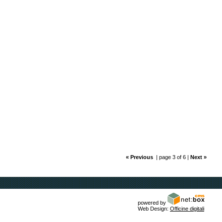
« Previous
| page 3 of 6 |
Next »
powered by
Web Design:
Officine digitali