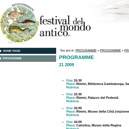
You are in:
PROGRAMME
»
PROGRAMME
»
P
HOME PAGE
PROGRAMME
PROGRAMME
21 2009
Ora
: 15:30
Place
: Rimini, Biblioteca Gambalunga, Sa
Rubrica
:
Ora
: 15:30
Place
: Rimini, Palazzo del Podestà
Rubrica
:
Ora
: 16:00
Place
: Rimini, Museo della Città (stazione
Rubrica
:
Ora
: 16:00
Place
: Cattolica, Museo della Regina
Rubrica
: