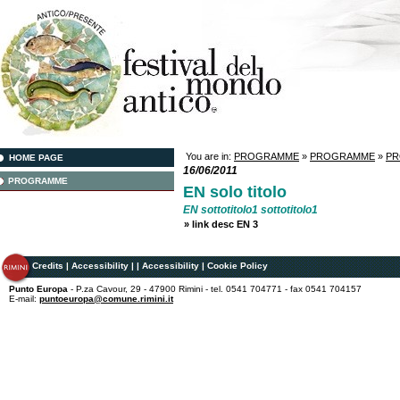
You are in:
PROGRAMME
»
PROGRAMME
»
P
HOME PAGE
16/06/2011
PROGRAMME
EN solo titolo
EN sottotitolo1 sottotitolo1
»
link desc EN 3
Credits
|
Accessibility
|
|
Accessibility
|
Cookie Policy
Punto Europa
- P.za Cavour, 29 - 47900 Rimini - tel. 0541 704771 - fax 0541 704157
E-mail:
puntoeuropa@comune.rimini.it