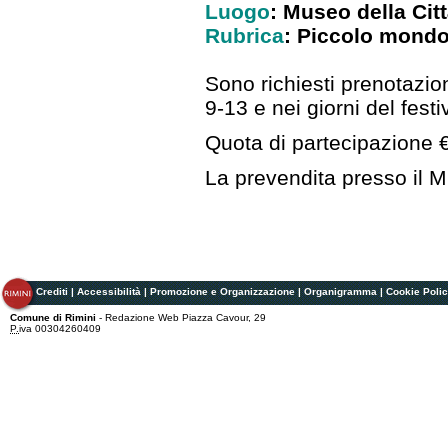
Luogo
: Museo della Cit
Rubrica
: Piccolo mondo 
Sono richiesti prenotazio
9-13 e nei giorni del festi
Quota di partecipazione 
La prevendita presso il M
Crediti
|
Accessibilità
|
Promozione e Organizzazione
|
Organigramma
|
Cookie Poli
Comune di Rimini
- Redazione Web Piazza Cavour, 29
P.
iva 00304260409