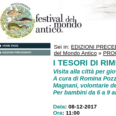
Sei in:
EDIZIONI PRECE
HOME PAGE
del Mondo Antico
»
PRO
EDIZIONI PRECEDENTI
I TESORI DI RIM
Visita alla città per gi
A cura di
Romina Pozz
Magnani
, volontarie d
Per bambini da 6 a 9 a
Data
: 08-12-2017
Ora
: 11:00