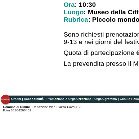
Ora
: 10:30
Luogo
: Museo della Cit
Rubrica
: Piccolo mondo 
Sono richiesti prenotazio
9-13 e nei giorni del festi
Quota di partecipazione 
La prevendita presso il M
Crediti
|
Accessibilità
|
Promozione e Organizzazione
|
Organigramma
|
Cookie Poli
Comune di Rimini
- Redazione Web Piazza Cavour, 29
P.
iva 00304260409