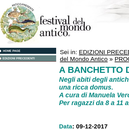
Sei in:
EDIZIONI PRECE
HOME PAGE
del Mondo Antico
»
PRO
EDIZIONI PRECEDENTI
A BANCHETTO 
Negli abiti degli anti
una ricca domus.
A cura di
Manuela Ver
Per ragazzi da 8 a 11 
Data
: 09-12-2017