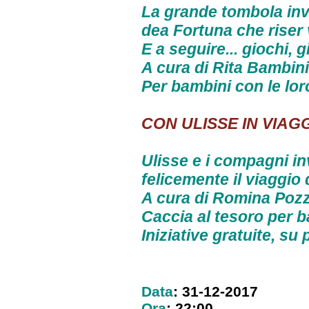
La grande tombola inve
dea Fortuna che riser
E a seguire... giochi, g
A cura di
Rita Bambin
Per bambini con le lor
CON ULISSE IN VIAG
Ulisse e i compagni in
felicemente il viaggio d
A cura di
Romina Pozzi
Caccia al tesoro per b
Iniziative gratuite, s
Data
: 31-12-2017
Ora
: 22:00