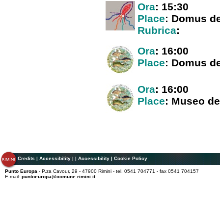
Ora
: 15:30
Place
: Domus de
Rubrica
:
Ora
: 16:00
Place
: Domus de
Ora
: 16:00
Place
: Museo del
Credits
|
Accessibility
|
|
Accessibility
|
Cookie Policy
Punto Europa
- P.za Cavour, 29 - 47900 Rimini - tel. 0541 704771 - fax 0541 704157
E-mail:
puntoeuropa@comune.rimini.it