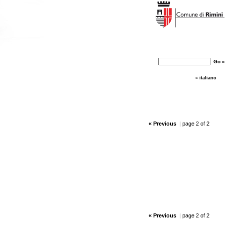
» italiano
« Previous
| page 2 of 2
« Previous
| page 2 of 2