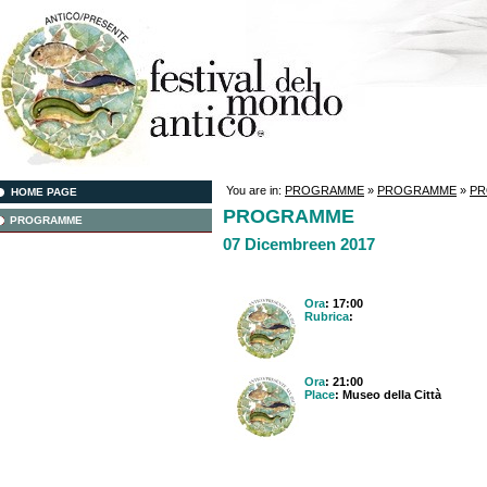
You are in:
PROGRAMME
»
PROGRAMME
»
P
HOME PAGE
PROGRAMME
PROGRAMME
07 Dicembreen 2017
Ora
: 17:00
Rubrica
:
Ora
: 21:00
Place
: Museo della Città