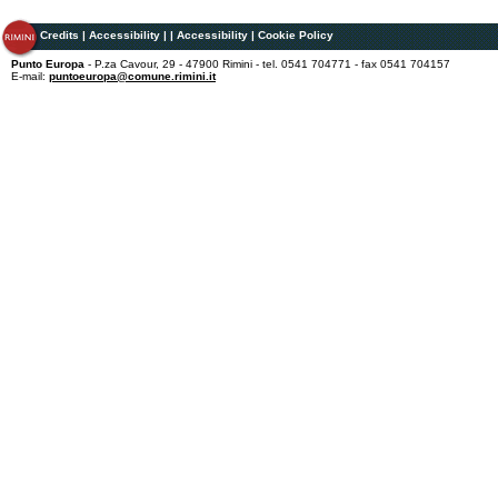
Credits
|
Accessibility
|
|
Accessibility
|
Cookie Policy
Punto Europa
- P.za Cavour, 29 - 47900 Rimini - tel. 0541 704771 - fax 0541 704157
E-mail:
puntoeuropa@comune.rimini.it