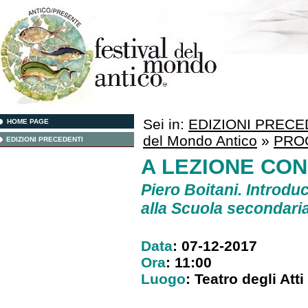
Sei in:
EDIZIONI PRECE
HOME PAGE
del Mondo Antico
»
PRO
EDIZIONI PRECEDENTI
A LEZIONE CON 
Piero Boitani
. Introd
alla Scuola secondaria
Data
: 07-12-2017
Ora
: 11:00
Luogo
: Teatro degli Atti