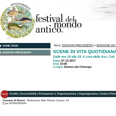
Sei in:
EDIZIONI PRECEDENTI
»
EDIZIONE 2017 
HOME PAGE
SCENE DI VITA QUOTIDIAN
EDIZIONI PRECEDENTI
Dalle ore 10 alle 19.
A cura della Ass. Cult.
Data
: 07-12-2017
Ora
: 10:00
Luogo
: Domus del Chirurgo
Crediti
|
Accessibilità
|
Promozione e Organizzazione
|
Organigramma
|
Cookie Poli
Comune di Rimini
- Redazione Web Piazza Cavour, 29
P.
iva 00304260409