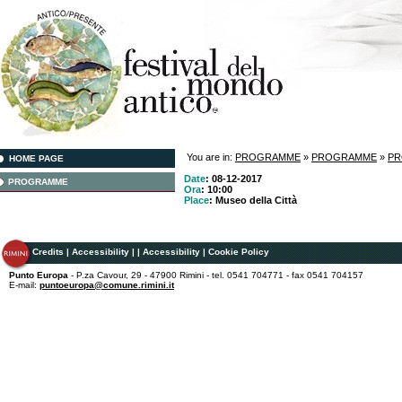
You are in:
PROGRAMME
»
PROGRAMME
»
P
HOME PAGE
Date
: 08-12-2017
PROGRAMME
Ora
: 10:00
Place
: Museo della Città
Credits
|
Accessibility
|
|
Accessibility
|
Cookie Policy
Punto Europa
- P.za Cavour, 29 - 47900 Rimini - tel. 0541 704771 - fax 0541 704157
E-mail:
puntoeuropa@comune.rimini.it