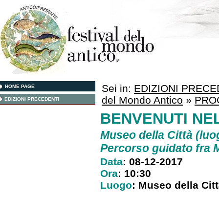
Sei in:
EDIZIONI PRECE
HOME PAGE
del Mondo Antico
»
PRO
EDIZIONI PRECEDENTI
BENVENUTI NE
Museo della Città (luo
Percorso guidato fra 
Data
: 08-12-2017
Ora
: 10:30
Luogo
: Museo della Cit