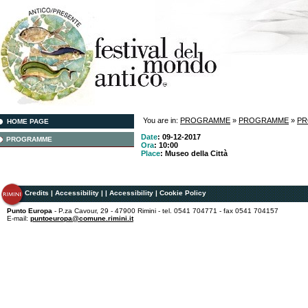
You are in:
PROGRAMME
»
PROGRAMME
»
P
HOME PAGE
Date
: 09-12-2017
PROGRAMME
Ora
: 10:00
Place
: Museo della Città
Credits
|
Accessibility
|
|
Accessibility
|
Cookie Policy
Punto Europa
- P.za Cavour, 29 - 47900 Rimini - tel. 0541 704771 - fax 0541 704157
E-mail:
puntoeuropa@comune.rimini.it