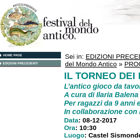
Sei in:
EDIZIONI PRECE
HOME PAGE
del Mondo Antico
»
PRO
EDIZIONI PRECEDENTI
IL TORNEO DEI
L’antico gioco da tavo
A cura di
Ilaria Balena
Per ragazzi da 9 anni e
In collaborazione con
Data
: 08-12-2017
Ora
: 10:30
Luogo
: Castel Sismond