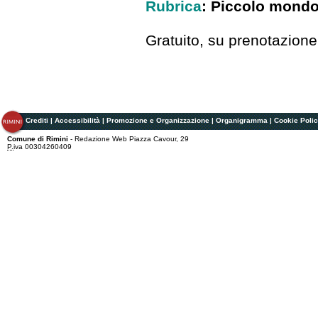
Rubrica
: Piccolo mondo 
Gratuito, su prenotazione
Crediti
|
Accessibilità
|
Promozione e Organizzazione
|
Organigramma
|
Cookie Poli
Comune di Rimini
- Redazione Web Piazza Cavour, 29
P.
iva 00304260409