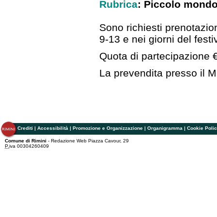
Rubrica
: Piccolo mondo 
Sono richiesti prenotazio
9-13 e nei giorni del festi
Quota di partecipazione 
La prevendita presso il M
Crediti
|
Accessibilità
|
Promozione e Organizzazione
|
Organigramma
|
Cookie Poli
Comune di Rimini
- Redazione Web Piazza Cavour, 29
P.
iva 00304260409