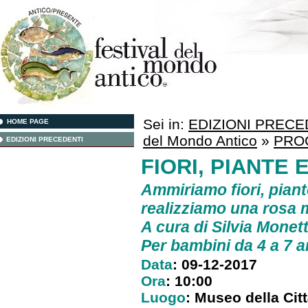
Sei in:
EDIZIONI PRECE
HOME PAGE
del Mondo Antico
»
PRO
EDIZIONI PRECEDENTI
FIORI, PIANTE E
Ammiriamo fiori, piant
realizziamo una rosa 
A cura di
Silvia Monett
Per bambini da 4 a 7 a
Data
: 09-12-2017
Ora
: 10:00
Luogo
: Museo della Cit