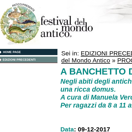
Sei in:
EDIZIONI PRECE
HOME PAGE
del Mondo Antico
»
PRO
EDIZIONI PRECEDENTI
A BANCHETTO 
Negli abiti degli anti
una ricca domus.
A cura di
Manuela Ver
Per ragazzi da 8 a 11 
Data
: 09-12-2017