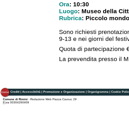
Ora
: 10:30
Luogo
: Museo della Cit
Rubrica
: Piccolo mondo 
Sono richiesti prenotazio
9-13 e nei giorni del festi
Quota di partecipazione 
La prevendita presso il M
Crediti
|
Accessibilità
|
Promozione e Organizzazione
|
Organigramma
|
Cookie Poli
Comune di Rimini
- Redazione Web Piazza Cavour, 29
P.
iva 00304260409