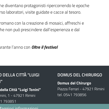
 che diventano protagonisti ripercorrendo le epoche
so laboratori, visite guidate e cacce al tesoro.
romano con la creazione di mosaici, affreschi e
 che non può prescindere dall’esperienza e dal
rante l’anno con
Oltre il festival
 DELLA CITTÀ "LUIGI
DOMUS DEL CHIRURGO
I"
Domus del Chirurgo
Piazza Ferrari - 47921 Rimini
ella Città "Luigi Tonini"
tel. 0541 793856
onini, 1 - 47921 Rimini
541 793851
aggiori informazioni