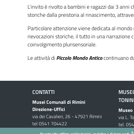
L'invito è rivolto a bambini e ragazzi dai 3 anni
storiche dalla preistoria al rinascimento, attraver
Particolare attenzione viene dedicata al mondo 
rievocazioni storiche, il tutto in una narrazione
coinvolgimento plurisensoriale.
Le attività di
Piccolo Mondo Antico
continuano du
CONTATTI
MUSEO
TONIN
Musei Comunali di Rimini
Direzione-Uffici
Museo d
via dei Cavalieri, 26 - 47921 Rimini
via L. T
tel 0541 704422
tel. 0
musei@comune.rimini.it
M
Questo sito utilizza cookie tecnici, analytics e di terze parti.