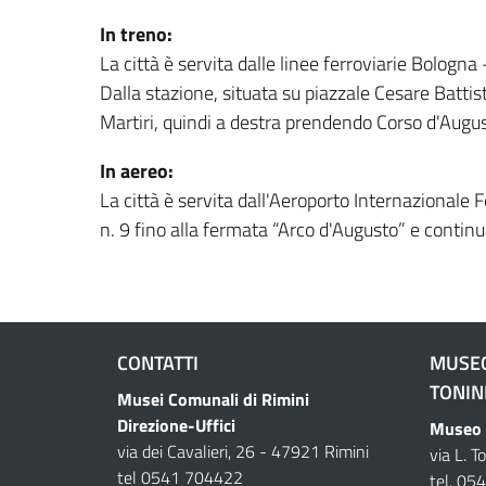
In treno:
La città è servita dalle linee ferroviarie Bologn
Dalla stazione, situata su piazzale Cesare Battist
Martiri, quindi a destra prendendo Corso d'Augu
In aereo:
La città è servita dall'Aeroporto Internazionale F
n. 9 fino alla fermata “Arco d'Augusto” e contin
CONTATTI
MUSEO
TONIN
Musei Comunali di Rimini
Direzione-Uffici
Museo d
via dei Cavalieri, 26 - 47921 Rimini
via L. T
tel 0541 704422
tel. 0