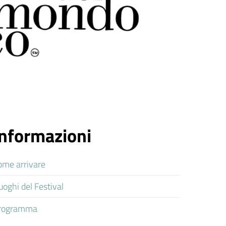
Informazioni
ome arrivare
luoghi del Festival
rogramma