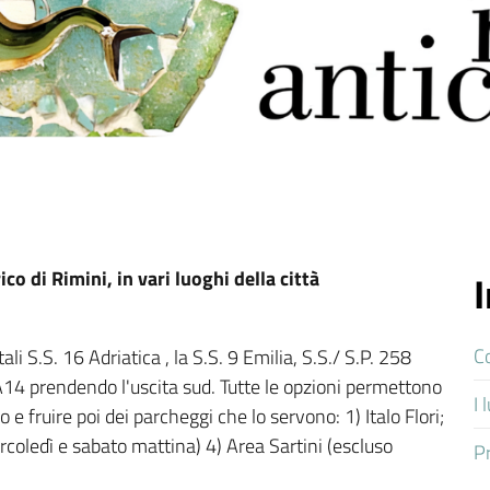
ico di Rimini, in vari luoghi della città
C
li S.S. 16 Adriatica , la S.S. 9 Emilia, S.S./ S.P. 258
14 prendendo l'uscita sud. Tutte le opzioni permettono
I 
o e fruire poi dei parcheggi che lo servono: 1) Italo Flori;
rcoledì e sabato mattina) 4) Area Sartini (escluso
P