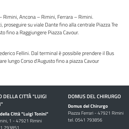
a – Rimini, Ancona – Rimini, Ferrara – Rimini.
i, proseguire su viale Dante fino alla centrale Piazza Tre
sto fino a Raggiungere Piazza Cavour.
ederico Fellini. Dal terminal è possibile prendere il Bus
uare lungo Corso d'Augusto fino a piazza Cavour
 DELLA CITTÀ "LUIGI
DOMUS DEL CHIRURGO
I"
Domus del Chirurgo
Piazza Ferrari - 47921 Rimini
ella Città "Luigi Tonini"
tel. 0541 793856
onini, 1 - 47921 Rimini
541 793851