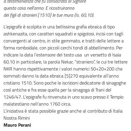
a testimonianza che fu consacrata al Signore
questa casa nell’anno: E ricostruiranno
dei figli di stranieri [1510] le tue mura (Is. 60,10).
L’epigrafe è scolpita in una bellissima grafia ebraica di tipo
ashkenazita, con caratteri squadrati e spigolosi, incisi con tagli
convergenti al centro, in stile gemmato, e tratti delle lettere a
forma romboidale, con piccoli cerchi tondi di abbellimento. Per
indicare la data l’estensore del testo usa un versetto di Isaia
60,10 in particolare, la parola Nekar, “straniero”, le cui tre lettere
NKR hanno rispettivamente i valori numerici 50+20+200 che
sommati danno la data ebraica [5]270 equivalente all’anno
cristiano 1510. Sono poche le iscrizioni dedicatorie di sinagoghe
così antiche e fra esse quella per la sinagoga di Trani del
1246/47. L'epigrafe fu rinvenuta in uno scavo presso il Tempio
malatestiano nell'anno 1760 circa.
L'iniziativa è stata possibile grazie anche al contributo di Italia
Nostra Rimini
Mauro Perani