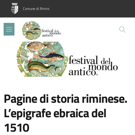
Salta al contenuto principale
Skip to footer content
Comune di Rimini
Image:
Pagine di storia riminese.
L’epigrafe ebraica del
1510