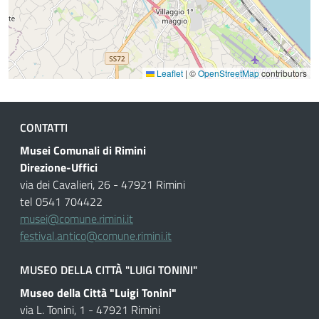
Leaflet
|
©
OpenStreetMap
contributors
CONTATTI
Musei Comunali di Rimini
Direzione-Uffici
via dei Cavalieri, 26 - 47921 Rimini
tel 0541 704422
musei@comune.rimini.it
festival.antico@comune.rimini.it
MUSEO DELLA CITTÀ "LUIGI TONINI"
Museo della Città "Luigi Tonini"
via L. Tonini, 1 - 47921 Rimini