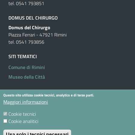
tel. 0541 793851
DOMUS DEL CHIRURGO
Domus del Chirurgo
Piazza Ferrari - 47921 Rimini
tel. 0541 793856
SITI TEMATICI
Comune di Rimini
Museo della Città
Questo sito utilizza cookie tecnici, analytics e di terze parti.
Useful links section
Small prints
Maggiori informazioni
Privacy Policy
Cookie tecnici
Cookie Policy
Cookie analitici
Contatti
Usa solo i tecnici necessari