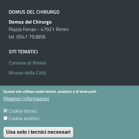
DOMUS DEL CHIRURGO
Domus del Chirurgo
Piazza Ferrari - 47921 Rimini
tel. 0541 793856
SITI TEMATICI
Comune di Rimini
Museo della Città
Questo sito utilizza cookie tecnici, analytics e di terze parti.
Useful links section
Small prints
Maggiori informazioni
Privacy Policy
Cookie tecnici
Cookie Policy
Cookie analitici
Contatti
Usa solo i tecnici necessari