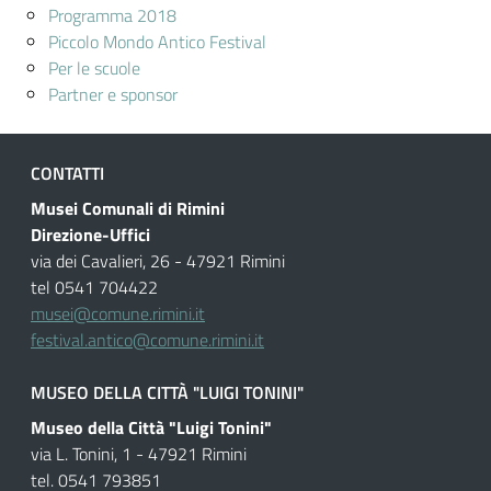
Programma 2018
Piccolo Mondo Antico Festival
Per le scuole
Partner e sponsor
CONTATTI
Musei Comunali di Rimini
Direzione-Uffici
via dei Cavalieri, 26 - 47921 Rimini
tel 0541 704422
musei@comune.rimini.it
festival.antico@comune.rimini.it
MUSEO DELLA CITTÀ "LUIGI TONINI"
Museo della Città "Luigi Tonini"
via L. Tonini, 1 - 47921 Rimini
tel. 0541 793851