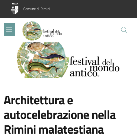
Salta al contenuto principale
Skip to footer content
Comune di Rimini
Image:
Architettura e
autocelebrazione nella
Rimini malatestiana