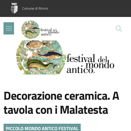
Salta al contenuto principale
Skip to footer content
Comune di Rimini
Image:
Decorazione ceramica. A
tavola con i Malatesta
PICCOLO MONDO ANTICO FESTIVAL