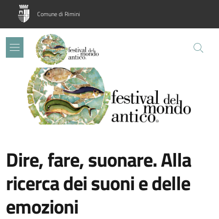
Salta al contenuto principale
Skip to footer content
Comune di Rimini
Image:
Dire, fare, suonare. Alla
ricerca dei suoni e delle
emozioni