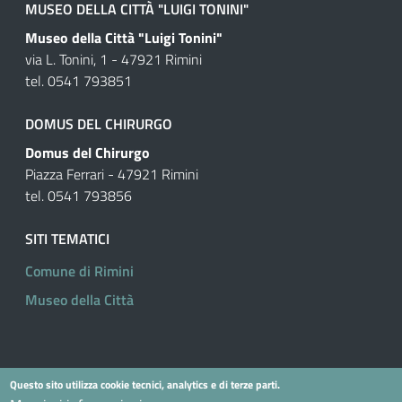
MUSEO DELLA CITTÀ "LUIGI TONINI"
Museo della Città "Luigi Tonini"
via L. Tonini, 1 - 47921 Rimini
tel. 0541 793851
DOMUS DEL CHIRURGO
Domus del Chirurgo
Piazza Ferrari - 47921 Rimini
tel. 0541 793856
SITI TEMATICI
Comune di Rimini
Museo della Città
Useful links section
Small prints
Questo sito utilizza cookie tecnici, analytics e di terze parti.
Privacy Policy