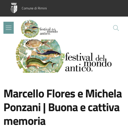
Salta al contenuto principale
Skip to footer content
Comune di Rimini
Image:
Marcello Flores e Michela
Ponzani | Buona e cattiva
memoria