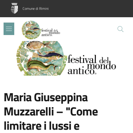
Salta al contenuto principale
Skip to footer content
Comune di Rimini
Image:
Maria Giuseppina
Muzzarelli – "Come
limitare i lussi e