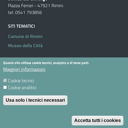
Piazza Ferrari - 47921 Rimini
tel. 0541 793856
SITI TEMATICI
Comune di Rimini
Museo della Città
Questo sito utilizza cookie tecnici, analytics e di terze parti.
Useful links section
Small prints
Maggiori informazioni
Privacy Policy
Cookie tecnici
Cookie Policy
Cookie analitici
Contatti
Usa solo i tecnici necessari
Dichiarazione di accessibilità
M
Statistiche web
Accetta tutti i cookies