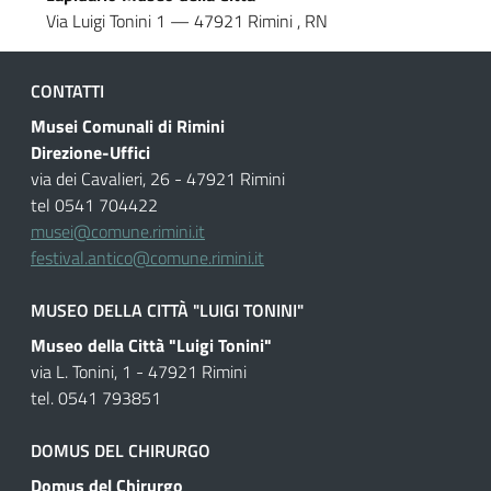
Via Luigi Tonini 1
—
47921
Rimini
,
RN
CONTATTI
Musei Comunali di Rimini
Direzione-Uffici
via dei Cavalieri, 26 - 47921 Rimini
tel 0541 704422
musei@comune.rimini.it
festival.antico@comune.rimini.it
MUSEO DELLA CITTÀ "LUIGI TONINI"
Museo della Città "Luigi Tonini"
via L. Tonini, 1 - 47921 Rimini
tel. 0541 793851
DOMUS DEL CHIRURGO
Domus del Chirurgo