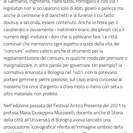
di Germania, Inghilterra, Paesi Bassi, Portogallo e così via. I
legislatori non si occuparono solo di abiti, gioielli o pellicce ma
anche di cerimonie e di banchetti e di funerali il cui fasto
doveva, a seconda, essere contenuto. Anche le feste per il
cavalierato e ovviamente i matrimoni erano disciplinati circa il
numero degli invitati e i doni che si potevano fare. Le città
comunali che normarono ogni aspetto o quasi della vita dei
“concives” vollero valersi anche di strumenti per la
regolamentazione dei consumi, in qualche modo per premiare o
marginalizzare, in altre parole per governare. Un esempio? la
normativa emanata a Bologna nel 1401: non si potevano
portare gemme e pietre preziose; sul capo erano concesse al
massimo tre once d’argento o d’oro misto o meno con seta o
altro materiale non proibito.
Nell’edizione passata del Festival Antico Presente del 2021 la
prof.ssa Maria Giuseppina Muzzarelli, docente anche di Storia
della città all'Università di Bologna aveva lanciato una
provocazione ‘iconografica’ riferita all’immagine simbolo della