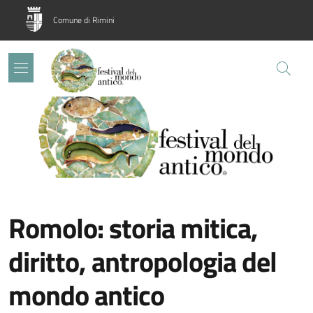
Salta al contenuto principale
Skip to footer content
Comune di Rimini
Image:
Romolo: storia mitica,
diritto, antropologia del
mondo antico