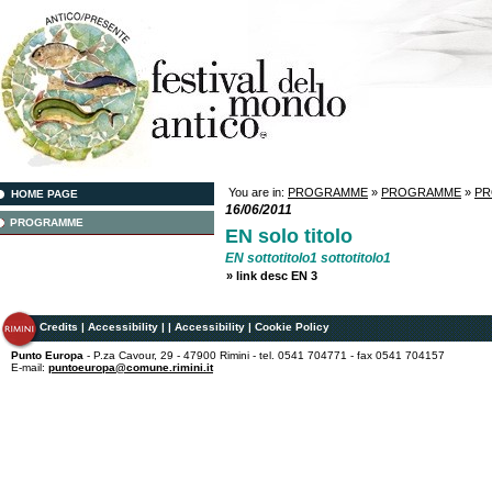
You are in:
PROGRAMME
»
PROGRAMME
»
P
HOME PAGE
16/06/2011
PROGRAMME
EN solo titolo
EN sottotitolo1 sottotitolo1
»
link desc EN 3
Credits
|
Accessibility
|
|
Accessibility
|
Cookie Policy
Punto Europa
- P.za Cavour, 29 - 47900 Rimini - tel. 0541 704771 - fax 0541 704157
E-mail:
puntoeuropa@comune.rimini.it